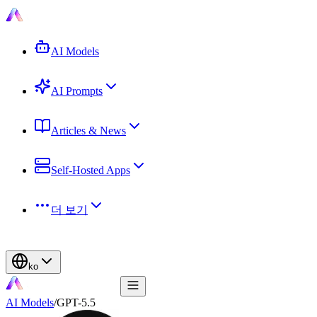
AI Models
AI Prompts
Articles & News
Self-Hosted Apps
더 보기
ko
AI Models
/
GPT-5.5