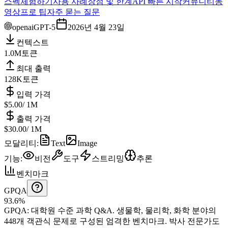
스펙
체험하기
사용 사례
장점 및 한계
API 빠른 시작
커뮤니티
동
영상
프로 팁
자주 묻는 질문
openai
GPT-5
2026년 4월 23일
컨텍스트
1.0M
토큰
최대 출력
128K
토큰
입력 가격
$5.00
/ 1M
출력 가격
$30.00
/ 1M
모달리티
:
Text
Image
기능
:
비전
도구
스트리밍
추론
벤치마크
GPQA
93.6%
GPQA
:
대학원 수준 과학 Q&A
.
생물학, 물리학, 화학 분야의
448개 객관식 문제로 구성된 엄격한 벤치마크. 박사 전문가도