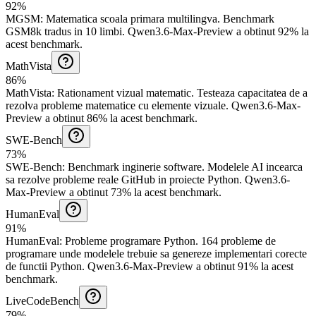
92%
MGSM
:
Matematica scoala primara multilingva
.
Benchmark
GSM8k tradus in 10 limbi.
Qwen3.6-Max-Preview a obtinut 92% la
acest benchmark.
MathVista
86%
MathVista
:
Rationament vizual matematic
.
Testeaza capacitatea de a
rezolva probleme matematice cu elemente vizuale.
Qwen3.6-Max-
Preview a obtinut 86% la acest benchmark.
SWE-Bench
73%
SWE-Bench
:
Benchmark inginerie software
.
Modelele AI incearca
sa rezolve probleme reale GitHub in proiecte Python.
Qwen3.6-
Max-Preview a obtinut 73% la acest benchmark.
HumanEval
91%
HumanEval
:
Probleme programare Python
.
164 probleme de
programare unde modelele trebuie sa genereze implementari corecte
de functii Python.
Qwen3.6-Max-Preview a obtinut 91% la acest
benchmark.
LiveCodeBench
79%