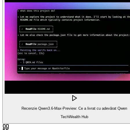
Recenzie Qwen3.6-Max-Preview: Ce a livrat cu adevărat Qwen
TechWealth Hub