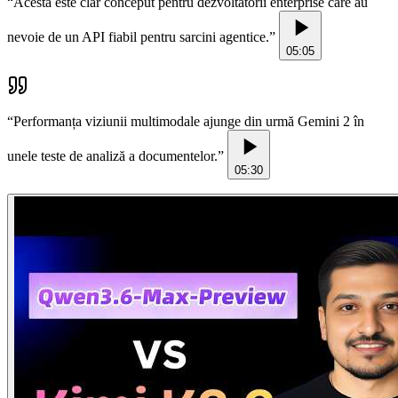
“
Acesta este clar conceput pentru dezvoltatorii enterprise care au
nevoie de un API fiabil pentru sarcini agentice.
”
05:05
“
Performanța viziunii multimodale ajunge din urmă Gemini 2 în
unele teste de analiză a documentelor.
”
05:30