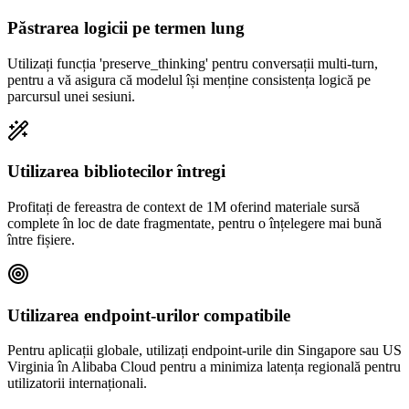
Păstrarea logicii pe termen lung
Utilizați funcția 'preserve_thinking' pentru conversații multi-turn,
pentru a vă asigura că modelul își menține consistența logică pe
parcursul unei sesiuni.
Utilizarea bibliotecilor întregi
Profitați de fereastra de context de 1M oferind materiale sursă
complete în loc de date fragmentate, pentru o înțelegere mai bună
între fișiere.
Utilizarea endpoint-urilor compatibile
Pentru aplicații globale, utilizați endpoint-urile din Singapore sau US
Virginia în Alibaba Cloud pentru a minimiza latența regională pentru
utilizatorii internaționali.