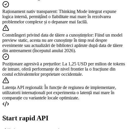
Raționament nativ transparent
:
Thinking Mode integrat expune
logica internă, permițând o fiabilitate mai mare în rezolvarea
problemelor complexe și o depanare mai facilă.
Constrângeri privind data de tăiere a cunoștințelor
:
Fiind un model
preview static, acesta nu are cunoștințe în timp real despre
evenimente sau actualizări de biblioteci apărute după data de tăiere
din antrenament (începutul anului 2026).
Poziționare agresivă a prețurilor
:
La 1,25 USD per milion de tokens
de intrare, oferă performanțe de nivel frontier la o fracțiune din
costul echivalentelor proprietare occidentale.
Latența API regională
:
În funcție de regiunea de implementare,
utilizatorii internaționali pot experimenta o latență mai mare în
comparație cu variantele locale optimizate.
Start rapid API