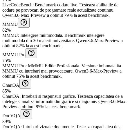
LiveCodeBench
:
Benchmark codare live
.
Testeaza abilitatile de
codare pe provocari de programare reale actualizate continuu.
Qwen3.6-Max-Preview a obtinut 79% la acest benchmark.
MMMU
82%
MMMU
:
Intelegere multimodala
.
Benchmark intelegere
multimodala din 30 materii universitare.
Qwen3.6-Max-Preview a
obtinut 82% la acest benchmark.
MMMU Pro
75%
MMMU Pro
:
MMMU Editie Profesionala
.
Versiune imbunatatita
MMMU cu intrebari mai provocatoare.
Qwen3.6-Max-Preview a
obtinut 75% la acest benchmark.
ChartQA
85%
ChartQA
:
Intrebari si raspunsuri grafice
.
Testeaza capacitatea de a
intelege si analiza informatii din grafice si diagrame.
Qwen3.6-Max-
Preview a obtinut 85% la acest benchmark.
DocVQA
89%
DocVQA
:
Intrebari vizuale documente
.
Testeaza capacitatea de a