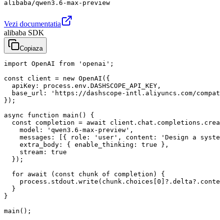
alibaba/qwen3.6-max-preview
Vezi documentatia
alibaba SDK
Copiaza
import OpenAI from 'openai';

const client = new OpenAI({

  apiKey: process.env.DASHSCOPE_API_KEY,

  base_url: 'https://dashscope-intl.aliyuncs.com/compat
});

async function main() {

  const completion = await client.chat.completions.crea
    model: 'qwen3.6-max-preview',

    messages: [{ role: 'user', content: 'Design a syste
    extra_body: { enable_thinking: true },

    stream: true

  });

  for await (const chunk of completion) {

    process.stdout.write(chunk.choices[0]?.delta?.conte
  }

}

main();