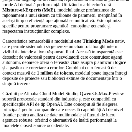
lor de AI de înaltă performanță. Utilizând o arhitectură rară
Mixture-of-Experts (MoE)
, modelul atinge profunzimea de
raționament a unui sistem cu trilioane de parametri, menținând în
același timp o eficiență operațională semnificativă. Este optimizat
specific pentru programare agentică, cunoștințe generale și
respectarea instrucțiunilor complexe.
Caracteristica remarcabilă a modelului este
Thinking Mode
nativ,
care permite sistemului să genereze un chain-of-thought intern
vizibil înainte de a livra răspunsul final. Această transparență este
deosebit de valoroasă pentru dezvoltatorii care construiesc agenți
autonomi, deoarece oferă o fereastră clară asupra planificării logice
și a pașilor de corectare a erorilor. Combinat cu o fereastră de
context masivă de
1 milion de tokens
, modelul poate ingera întregi
depozite de proiecte sau biblioteci extinse de documentație într-o
singură trecere.
Găzduit pe Alibaba Cloud Model Studio, Qwen3.6-Max-Preview
suportă protocoale standard din industrie și este compatibil cu
specificațiile API de tip OpenAI. Este conceput să fie alegerea
principală pentru companiile care necesită capabilități AI de nivel
frontier pentru analiza de date multimodale și fluxuri de lucru
agentice robuste, oferind o alternativă de înaltă performanță la
modelele closed-source occidentale.