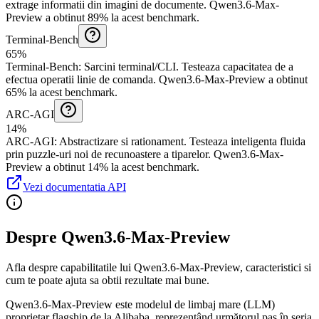
extrage informatii din imagini de documente.
Qwen3.6-Max-
Preview a obtinut 89% la acest benchmark.
Terminal-Bench
65%
Terminal-Bench
:
Sarcini terminal/CLI
.
Testeaza capacitatea de a
efectua operatii linie de comanda.
Qwen3.6-Max-Preview a obtinut
65% la acest benchmark.
ARC-AGI
14%
ARC-AGI
:
Abstractizare si rationament
.
Testeaza inteligenta fluida
prin puzzle-uri noi de recunoastere a tiparelor.
Qwen3.6-Max-
Preview a obtinut 14% la acest benchmark.
Vezi documentatia API
Despre Qwen3.6-Max-Preview
Afla despre capabilitatile lui Qwen3.6-Max-Preview, caracteristici si
cum te poate ajuta sa obtii rezultate mai bune.
Qwen3.6-Max-Preview este modelul de limbaj mare (LLM)
proprietar flagship de la Alibaba, reprezentând următorul pas în seria