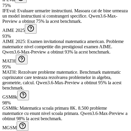
75%
IFEval
:
Evaluare urmarire instructiuni
.
Masoara cat de bine urmeaza
un model instructiuni si constrangeri specifice.
Qwen3.6-Max-
Preview a obtinut 75% la acest benchmark.
AIME 2025
93%
AIME 2025
:
Examen invitational matematica american
.
Probleme
matematice nivel competitie din prestigiosul examen AIME.
Qwen3.6-Max-Preview a obtinut 93% la acest benchmark.
MATH
95%
MATH
:
Rezolvare probleme matematice
.
Benchmark matematic
cuprinzator care testeaza rezolvarea problemelor in algebra,
geometrie, calcul.
Qwen3.6-Max-Preview a obtinut 95% la acest
benchmark.
GSM8k
98%
GSM8k
:
Matematica scoala primara 8K
.
8.500 probleme
matematice cu enunt nivel scoala primara.
Qwen3.6-Max-Preview a
obtinut 98% la acest benchmark.
MGSM