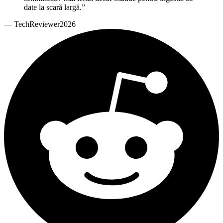
date la scară largă.
”
—
TechReviewer2026