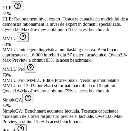
HLE
51%
HLE
:
Rationament nivel expert
.
Testeaza capacitatea modelului de a
demonstra rationament la nivel de expert in domenii specializate.
Qwen3.6-Max-Preview a obtinut 51% la acest benchmark.
MMLU
83%
MMLU
:
Intelegere lingvistica multitasking masiva
.
Benchmark
cuprinzator cu 16.000 intrebari din 57 materii academice.
Qwen3.6-
Max-Preview a obtinut 83% la acest benchmark.
MMLU Pro
79%
MMLU Pro
:
MMLU Editie Profesionala
.
Versiune imbunatatita
MMLU cu 12.032 intrebari si format mai dificil cu 10 optiuni.
Qwen3.6-Max-Preview a obtinut 79% la acest benchmark.
SimpleQA
52%
SimpleQA
:
Benchmark acuratete factuala
.
Testeaza capacitatea
modelului de a oferi raspunsuri precise si factuale.
Qwen3.6-Max-
Preview a obtinut 52% la acest benchmark.
IFEval