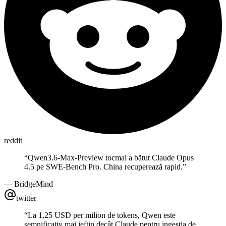
reddit
“
Qwen3.6-Max-Preview tocmai a bătut Claude Opus
4.5 pe SWE-Bench Pro. China recuperează rapid.
”
—
BridgeMind
twitter
“
La 1,25 USD per milion de tokens, Qwen este
semnificativ mai ieftin decât Claude pentru ingestia de