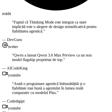
reddit
“
Faptul că Thinking Mode este integrat ca stare
implicită este o alegere de design semnificativă pentru
fiabilitatea agentică.
”
—
DevGuru
twitter
“
Qwen a lansat Qwen 3.6 Max Preview ca un nou
model flagship proprietar de top.
”
—
AICodeKing
youtube
“
Arată o programare agentică îmbunătățită și o
fiabilitate mai bună a agentului în lumea reală
comparativ cu modelul Plus.
”
—
Codedigipt
youtube