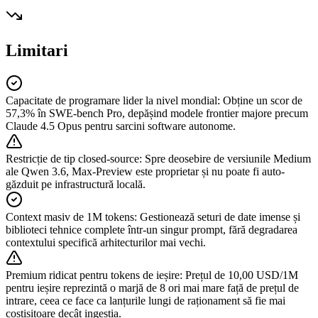
Limitari
Capacitate de programare lider la nivel mondial
:
Obține un scor de
57,3% în SWE-bench Pro, depășind modele frontier majore precum
Claude 4.5 Opus pentru sarcini software autonome.
Restricție de tip closed-source
:
Spre deosebire de versiunile Medium
ale Qwen 3.6, Max-Preview este proprietar și nu poate fi auto-
găzduit pe infrastructură locală.
Context masiv de 1M tokens
:
Gestionează seturi de date imense și
biblioteci tehnice complete într-un singur prompt, fără degradarea
contextului specifică arhitecturilor mai vechi.
Premium ridicat pentru tokens de ieșire
:
Prețul de 10,00 USD/1M
pentru ieșire reprezintă o marjă de 8 ori mai mare față de prețul de
intrare, ceea ce face ca lanțurile lungi de raționament să fie mai
costisitoare decât ingestia.