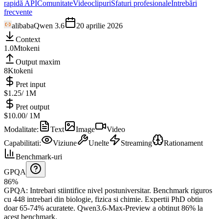
rapidă API
Comunitate
Videoclipuri
Sfaturi profesionale
Întrebări
frecvente
alibaba
Qwen 3.6
20 aprilie 2026
Context
1.0M
tokeni
Output maxim
8K
tokeni
Pret input
$1.25
/ 1M
Pret output
$10.00
/ 1M
Modalitate
:
Text
Image
Video
Capabilitati
:
Viziune
Unelte
Streaming
Rationament
Benchmark-uri
GPQA
86%
GPQA
:
Intrebari stiintifice nivel postuniversitar
.
Benchmark riguros
cu 448 intrebari din biologie, fizica si chimie. Expertii PhD obtin
doar 65-74% acuratete.
Qwen3.6-Max-Preview a obtinut 86% la
acest benchmark.