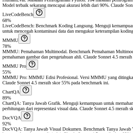
Model terbaik sekarang mencapai akurasi lebih dari 90%.
Claude Sonn
LiveCodeBench
68%
LiveCodeBench
:
Benchmark Koding Langsung
.
Menguji kemampuan 
untuk mencegah kontaminasi data dan mengukur keterampilan koding
MMMU
78%
MMMU
:
Pemahaman Multimodal
.
Benchmark Pemahaman Multimodal 
pemahaman gambar dan pengetahuan ahli.
Claude Sonnet 4.5 meraih
MMMU Pro
55%
MMMU Pro
:
MMMU Edisi Profesional
.
Versi MMMU yang ditingkatkan
Claude Sonnet 4.5 meraih skor 55% pada benchmark ini.
ChartQA
89%
ChartQA
:
Tanya Jawab Grafik
.
Menguji kemampuan untuk memahami da
perhitungan dari representasi visual data.
Claude Sonnet 4.5 meraih s
DocVQA
92%
DocVQA
:
Tanya Jawab Visual Dokumen
.
Benchmark Tanya Jawab Vi