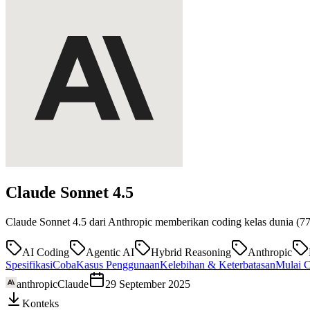
Claude Sonnet
4.5
Claude Sonnet 4.5 dari Anthropic memberikan coding kelas dunia (
AI Coding
Agentic AI
Hybrid Reasoning
Anthropic
Spesifikasi
Coba
Kasus Penggunaan
Kelebihan & Keterbatasan
Mulai C
anthropic
Claude
29 September 2025
Konteks