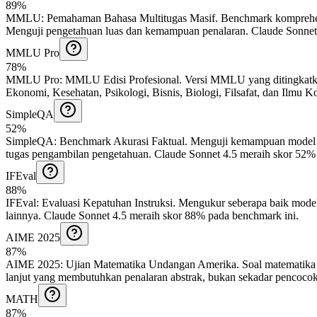
89%
MMLU
:
Pemahaman Bahasa Multitugas Masif
.
Benchmark komprehens
Menguji pengetahuan luas dan kemampuan penalaran.
Claude Sonnet 
MMLU Pro
78%
MMLU Pro
:
MMLU Edisi Profesional
.
Versi MMLU yang ditingkatka
Ekonomi, Kesehatan, Psikologi, Bisnis, Biologi, Filsafat, dan Ilmu K
SimpleQA
52%
SimpleQA
:
Benchmark Akurasi Faktual
.
Menguji kemampuan model un
tugas pengambilan pengetahuan.
Claude Sonnet 4.5 meraih skor 52% 
IFEval
88%
IFEval
:
Evaluasi Kepatuhan Instruksi
.
Mengukur seberapa baik model 
lainnya.
Claude Sonnet 4.5 meraih skor 88% pada benchmark ini.
AIME 2025
87%
AIME 2025
:
Ujian Matematika Undangan Amerika
.
Soal matematika
lanjut yang membutuhkan penalaran abstrak, bukan sekadar pencocok
MATH
87%