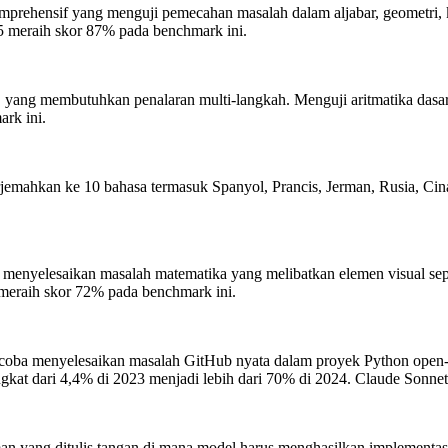
prehensif yang menguji pemecahan masalah dalam aljabar, geometri, 
 meraih skor 87% pada benchmark ini.
D yang membutuhkan penalaran multi-langkah. Menguji aritmatika dasar d
rk ini.
mahkan ke 10 bahasa termasuk Spanyol, Prancis, Jerman, Rusia, Cina
enyelesaikan masalah matematika yang melibatkan elemen visual seper
meraih skor 72% pada benchmark ini.
oba menyelesaikan masalah GitHub nyata dalam proyek Python open-so
gkat dari 4,4% di 2023 menjadi lebih dari 70% di 2024.
Claude Sonnet 
 yang ditulis tangan di mana model harus menghasilkan implementasi fu