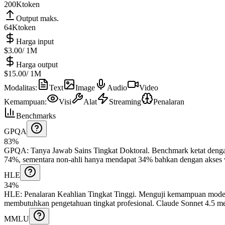
200K
token
Output maks.
64K
token
Harga input
$3.00
/ 1M
Harga output
$15.00
/ 1M
Modalitas
:
Text
Image
Audio
Video
Kemampuan
:
Visi
Alat
Streaming
Penalaran
Benchmarks
GPQA
83%
GPQA
:
Tanya Jawab Sains Tingkat Doktoral
.
Benchmark ketat dengan
74%, sementara non-ahli hanya mendapat 34% bahkan dengan akses web
HLE
34%
HLE
:
Penalaran Keahlian Tingkat Tinggi
.
Menguji kemampuan model 
membutuhkan pengetahuan tingkat profesional.
Claude Sonnet 4.5 me
MMLU