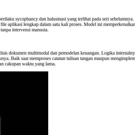
 perilaku sycophancy dan halusinasi yang terlihat pada seri sebelumny
file aplikasi lengkap dalam satu kali proses. Model ini memperkenalka
tanpa intervensi manusia.
lisis dokumen multimodal dan pemodelan keuangan. Logika internalny
lunya. Baik saat memproses catatan tulisan tangan maupun mengimpleme
ngan cakupan waktu yang lama.