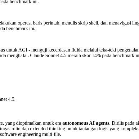
pada benchmark ini.
ukan operasi baris perintah, menulis skrip shell, dan menavigasi ling
da benchmark ini.
us untuk AGI - menguji kecerdasan fluida melalui teka-teki pengenal
ada menghafal.
Claude Sonnet 4.5 meraih skor 14% pada benchmark in
net 4.5.
ce, yang dioptimalkan untuk era
autonomous AI agents
. Dirilis pada
k tugas rutin dan extended thinking untuk tantangan logis yang kompl
software engineering multi-file.