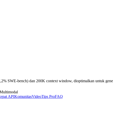
77,2% SWE-bench) dan 200K context window, dioptimalkan untuk gener
Multimodal
epat API
Komunitas
Video
Tips Pro
FAQ