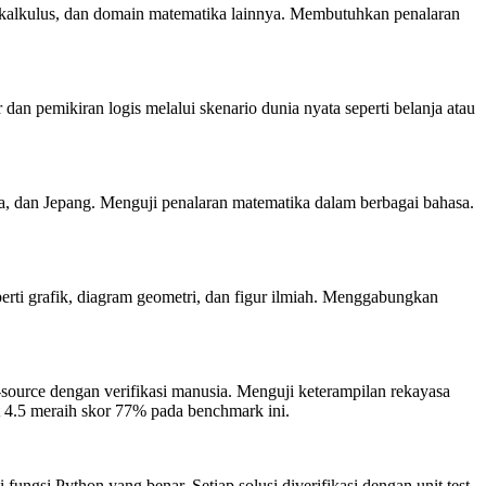
kalkulus, dan domain matematika lainnya. Membutuhkan penalaran
an pemikiran logis melalui skenario dunia nyata seperti belanja atau
, dan Jepang. Menguji penalaran matematika dalam berbagai bahasa.
ti grafik, diagram geometri, dan figur ilmiah. Menggabungkan
urce dengan verifikasi manusia. Menguji keterampilan rekayasa
4.5 meraih skor 77% pada benchmark ini.
ngsi Python yang benar. Setiap solusi diverifikasi dengan unit test.