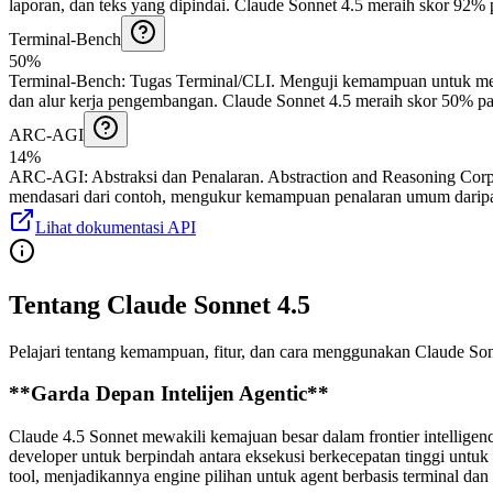
laporan, dan teks yang dipindai.
Claude Sonnet 4.5 meraih skor 92% 
Terminal-Bench
50%
Terminal-Bench
:
Tugas Terminal/CLI
.
Menguji kemampuan untuk melak
dan alur kerja pengembangan.
Claude Sonnet 4.5 meraih skor 50% pa
ARC-AGI
14%
ARC-AGI
:
Abstraksi dan Penalaran
.
Abstraction and Reasoning Corp
mendasari dari contoh, mengukur kemampuan penalaran umum darip
Lihat dokumentasi API
Tentang Claude Sonnet 4.5
Pelajari tentang kemampuan, fitur, dan cara menggunakan Claude Son
**Garda Depan Intelijen Agentic**
Claude 4.5 Sonnet mewakili kemajuan besar dalam frontier intelligen
developer untuk berpindah antara eksekusi berkecepatan tinggi untu
tool, menjadikannya engine pilihan untuk agent berbasis terminal dan 