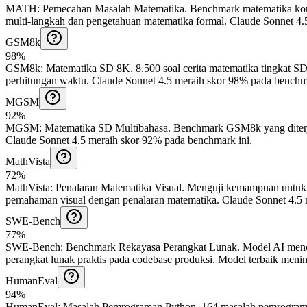
MATH
:
Pemecahan Masalah Matematika
.
Benchmark matematika kom
multi-langkah dan pengetahuan matematika formal.
Claude Sonnet 4.5
GSM8k
98%
GSM8k
:
Matematika SD 8K
.
8.500 soal cerita matematika tingkat S
perhitungan waktu.
Claude Sonnet 4.5 meraih skor 98% pada benchma
MGSM
92%
MGSM
:
Matematika SD Multibahasa
.
Benchmark GSM8k yang diterje
Claude Sonnet 4.5 meraih skor 92% pada benchmark ini.
MathVista
72%
MathVista
:
Penalaran Matematika Visual
.
Menguji kemampuan untuk m
pemahaman visual dengan penalaran matematika.
Claude Sonnet 4.5 
SWE-Bench
77%
SWE-Bench
:
Benchmark Rekayasa Perangkat Lunak
.
Model AI menc
perangkat lunak praktis pada codebase produksi. Model terbaik menin
HumanEval
94%
HumanEval
:
Masalah Pemrograman Python
.
164 masalah pemrograman