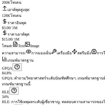
200K
โทเคน
เอาต์พุตสูงสุด
128K
โทเคน
ราคาอินพุต
$3.00
/ 1M
ราคาเอาต์พุต
$15.00
/ 1M
โหมด
:
Text
Image
ความสามารถ
:
การมองเห็น
เครื่องมือ
สตรีมมิ่ง
การใ
เกณฑ์มาตรฐาน
GPQA
84.8%
GPQA
:
คำถามวิทยาศาสตร์ระดับบัณฑิตศึกษา
.
เกณฑ์มาตรฐานที่
เกณฑ์มาตรฐานนี้
HLE
34%
HLE
:
การใช้เหตุผลระดับผู้เชี่ยวชาญ
.
ทดสอบความสามารถของโมเ