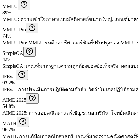
MMLU
89%
MMLU
:
ความเข้าใจภาษาแบบมัลติทาสก์ขนาดใหญ่
.
เกณฑ์มาตร
MMLU Pro
74%
MMLU Pro
:
MMLU รุ่นมืออาชีพ
.
เวอร์ชันที่ปรับปรุงของ MMLU 
SimpleQA
42%
SimpleQA
:
เกณฑ์มาตรฐานความถูกต้องของข้อเท็จจริง
.
ทดสอบค
IFEval
93.2%
IFEval
:
การประเมินการปฏิบัติตามคำสั่ง
.
วัดว่าโมเดลปฏิบัติตาม
AIME 2025
54.8%
AIME 2025
:
การสอบคณิตศาสตร์เชิญชวนอเมริกัน
.
โจทย์คณิตศา
MATH
96.2%
MATH
:
การแก้ปัญหาคณิตศาสตร์
.
เกณฑ์มาตรฐานคณิตศาสตร์ที