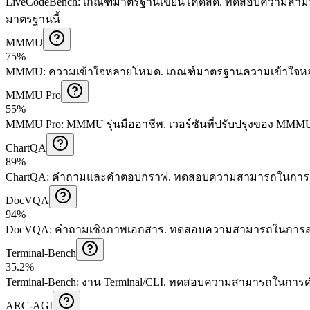
LiveCodeBench
:
เกณฑ์มาตรฐานเขียนโค้ดสด
.
ทดสอบความสามารถ
มาตรฐานนี้
MMMU
75%
MMMU
:
ความเข้าใจหลายโหมด
.
เกณฑ์มาตรฐานความเข้าใจหล
MMMU Pro
55%
MMMU Pro
:
MMMU รุ่นมืออาชีพ
.
เวอร์ชันที่ปรับปรุงของ MMM
ChartQA
89%
ChartQA
:
คำถามและคำตอบกราฟ
.
ทดสอบความสามารถในการเข้
DocVQA
94%
DocVQA
:
คำถามเชิงภาพเอกสาร
.
ทดสอบความสามารถในการสก
Terminal-Bench
35.2%
Terminal-Bench
:
งาน Terminal/CLI
.
ทดสอบความสามารถในการดำเ
ARC-AGI