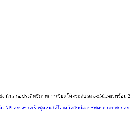
opic นำเสนอประสิทธิภาพการเขียนโค้ดระดับ state-of-the-art พร้อม 2
มต้น API อย่างรวดเร็ว
ชุมชน
วิดีโอ
เคล็ดลับมืออาชีพ
คำถามที่พบบ่อย