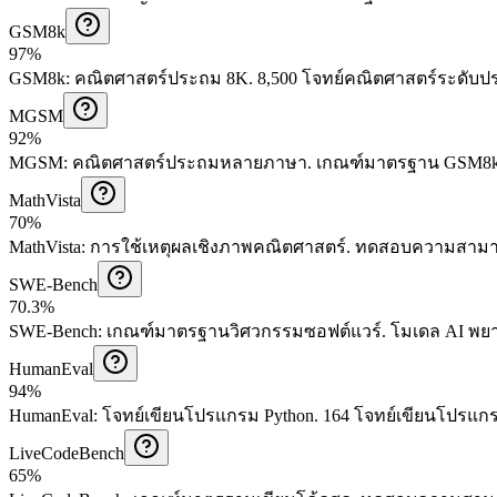
GSM8k
97%
GSM8k
:
คณิตศาสตร์ประถม 8K
.
8,500 โจทย์คณิตศาสตร์ระดับ
MGSM
92%
MGSM
:
คณิตศาสตร์ประถมหลายภาษา
.
เกณฑ์มาตรฐาน GSM8k 
MathVista
70%
MathVista
:
การใช้เหตุผลเชิงภาพคณิตศาสตร์
.
ทดสอบความสามาร
SWE-Bench
70.3%
SWE-Bench
:
เกณฑ์มาตรฐานวิศวกรรมซอฟต์แวร์
.
โมเดล AI พยา
HumanEval
94%
HumanEval
:
โจทย์เขียนโปรแกรม Python
.
164 โจทย์เขียนโปรแกรม
LiveCodeBench
65%