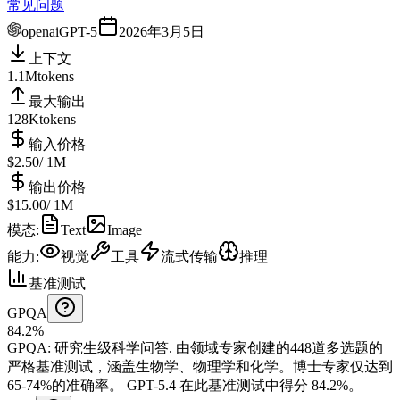
常见问题
openai
GPT-5
2026年3月5日
上下文
1.1M
tokens
最大输出
128K
tokens
输入价格
$2.50
/ 1M
输出价格
$15.00
/ 1M
模态
:
Text
Image
能力
:
视觉
工具
流式传输
推理
基准测试
GPQA
84.2%
GPQA
:
研究生级科学问答
.
由领域专家创建的448道多选题的
严格基准测试，涵盖生物学、物理学和化学。博士专家仅达到
65-74%的准确率。
GPT-5.4 在此基准测试中得分 84.2%。