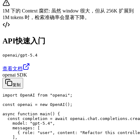
1M 下的 Context 腐烂
:
虽然 window 很大，但从 256K 扩展到
1M tokens 时，检索准确率会显著下降。
API快速入门
openai/gpt-5.4
查看文档
openai SDK
复制
import OpenAI from "openai";

const openai = new OpenAI();

async function main() {

  const completion = await openai.chat.completions.crea
    model: "gpt-5.4",

    messages: [

      { role: "user", content: "Refactor this controlle
    ],
