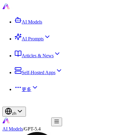
AI Models
AI Prompts
Articles & News
Self-Hosted Apps
更多
zh
AI Models
/
GPT-5.4