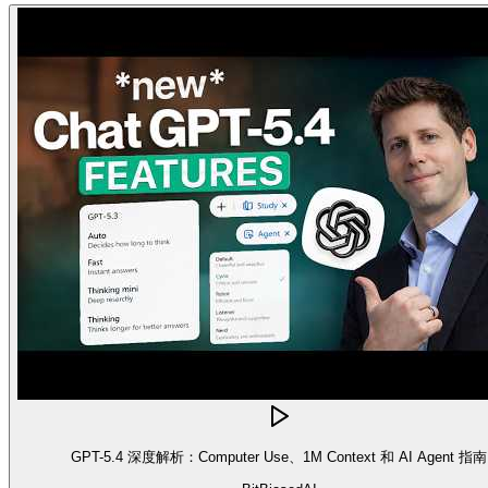
GPT-5.4 深度解析：Computer Use、1M Context 和 AI Agent 指南