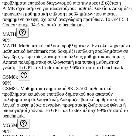
προβλήματα επιπέδου διαγωνισμού από την πρεστίζ εξέταση
AIME σχεδιασμένη για ταλαντούχους μαθητές λυκείου. Δοκιμάζει
προηγμένη μαθηματική επίλυση προβλημάτων που απαιτεί
αφηρημένη σκέψη, όχι απλή αναγνώριση προτύπων.
Το GPT-5.3
Codex πέτυχε 94% σε αυτό το benchmark.
MATH
96%
MATH
:
Μαθηματική επίλυση προβλημάτων
.
Ένα ολοκληρωμένο
μαθηματικό benchmark που δοκιμάζει επίλυση προβλημάτων σε
άλγεβρα, γεωμετρία, λογισμό και άλλους μαθηματικούς τομείς.
Απαιτεί πολυβηματική συλλογιστική και τυπική μαθηματική
γνώση.
Το GPT-5.3 Codex πέτυχε 96% σε αυτό το benchmark.
GSM8k
99%
GSM8k
:
Μαθηματικά δημοτικού 8K
.
8.500 μαθηματικά
προβλήματα κειμένου επιπέδου δημοτικού που απαιτούν
πολυβηματική συλλογιστική. Δοκιμάζει βασική αριθμητική και
λογική σκέψη μέσω σεναρίων πραγματικής ζωής όπως ψώνια ή
υπολογισμοί χρόνου.
Το GPT-5.3 Codex πέτυχε 99% σε αυτό το
benchmark.
MGSM
96%