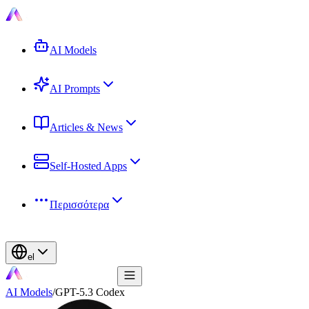
AI Models
AI Prompts
Articles & News
Self-Hosted Apps
Περισσότερα
el
AI Models
/
GPT-5.3 Codex