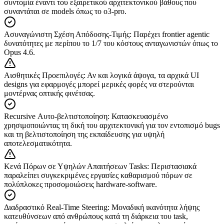
συντομία έναντι του εξαιρετικού αρχιτεκτονικού βάθους που
συναντάται σε models όπως το o3-pro.
Ασυναγώνιστη Σχέση Απόδοσης-Τιμής
:
Παρέχει frontier agentic
δυνατότητες με περίπου το 1/7 του κόστους ανταγωνιστών όπως το
Opus 4.6.
Αισθητικές Προεπιλογές
:
Αν και λογικά άψογα, τα αρχικά UI
designs για εφαρμογές μπορεί μερικές φορές να στερούνται
μοντέρνας οπτικής φινέτσας.
Recursive Αυτο-βελτιστοποίηση
:
Κατασκευασμένο
χρησιμοποιώντας τη δική του αρχιτεκτονική για τον εντοπισμό bugs
και τη βελτιστοποίηση της εκπαίδευσης για υψηλή
αποτελεσματικότητα.
Κενά Πόρων σε Υψηλών Απαιτήσεων Tasks
:
Περιστασιακά
παραλείπει συγκεκριμένες εργασίες καθαρισμού πόρων σε
πολύπλοκες προσομοιώσεις hardware-software.
Διαδραστικό Real-Time Steering
:
Μοναδική ικανότητα λήψης
κατευθύνσεων από ανθρώπους κατά τη διάρκεια του task,