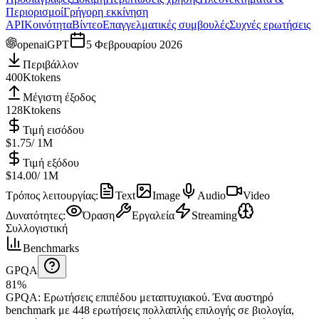
Περιορισμοί
Γρήγορη εκκίνηση
API
Κοινότητα
Βίντεο
Επαγγελματικές συμβουλές
Συχνές ερωτήσεις
openai
GPT
5 Φεβρουαρίου 2026
Περιβάλλον
400K
tokens
Μέγιστη έξοδος
128K
tokens
Τιμή εισόδου
$1.75
/ 1M
Τιμή εξόδου
$14.00
/ 1M
Τρόπος λειτουργίας
:
Text
Image
Audio
Video
Δυνατότητες
:
Όραση
Εργαλεία
Streaming
Συλλογιστική
Benchmarks
GPQA
81%
GPQA
:
Ερωτήσεις επιπέδου μεταπτυχιακού
.
Ένα αυστηρό
benchmark με 448 ερωτήσεις πολλαπλής επιλογής σε βιολογία,