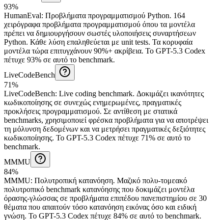
93%
HumanEval
:
Προβλήματα προγραμματισμού Python
.
164
χειρόγραφα προβλήματα προγραμματισμού όπου τα μοντέλα
πρέπει να δημιουργήσουν σωστές υλοποιήσεις συναρτήσεων
Python. Κάθε λύση επαληθεύεται με unit tests. Τα κορυφαία
μοντέλα τώρα επιτυγχάνουν 90%+ ακρίβεια.
Το GPT-5.3 Codex
πέτυχε 93% σε αυτό το benchmark.
LiveCodeBench
71%
LiveCodeBench
:
Live coding benchmark
.
Δοκιμάζει ικανότητες
κωδικοποίησης σε συνεχώς ενημερωμένες, πραγματικές
προκλήσεις προγραμματισμού. Σε αντίθεση με στατικά
benchmarks, χρησιμοποιεί φρέσκα προβλήματα για να αποτρέψει
τη μόλυνση δεδομένων και να μετρήσει πραγματικές δεξιότητες
κωδικοποίησης.
Το GPT-5.3 Codex πέτυχε 71% σε αυτό το
benchmark.
MMMU
84%
MMMU
:
Πολυτροπική κατανόηση
.
Μαζικό πολυ-τομεακό
πολυτροπικό benchmark κατανόησης που δοκιμάζει μοντέλα
όρασης-γλώσσας σε προβλήματα επιπέδου πανεπιστημίου σε 30
θέματα που απαιτούν τόσο κατανόηση εικόνας όσο και ειδική
γνώση.
Το GPT-5.3 Codex πέτυχε 84% σε αυτό το benchmark.