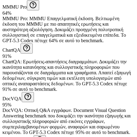
MMMU Pro
64%
MMMU Pro
:
MMMU Επαγγελματική έκδοση
.
Βελτιωμένη
έκδοση του MMMU με πιο απαιτητικές ερωτήσεις και
αυστηρότερη αξιολόγηση. Δοκιμάζει προηγμένη πολυτροπική
συλλογιστική σε επαγγελματικά και εξειδικευμένα επίπεδα.
Το
GPT-5.3 Codex πέτυχε 64% σε αυτό το benchmark.
ChartQA
91%
ChartQA
:
Ερωτήσεις-απαντήσεις διαγραμμάτων
.
Δοκιμάζει την
ικανότητα κατανόησης και συλλογιστικής πληροφοριών που
παρουσιάζονται σε διαγράμματα και γραφήματα. Απαιτεί εξαγωγή
δεδομένων, σύγκριση τιμών και εκτέλεση υπολογισμών από
οπτικές αναπαραστάσεις δεδομένων.
Το GPT-5.3 Codex πέτυχε
91% σε αυτό το benchmark.
DocVQA
95%
DocVQA
:
Οπτική Q&A εγγράφων
.
Document Visual Question
Answering benchmark που δοκιμάζει την ικανότητα εξαγωγής και
συλλογιστικής πληροφοριών από εικόνες εγγράφων,
συμπεριλαμβανομένων φορμών, αναφορών και σαρωμένου
κειμένου.
Το GPT-5.3 Codex πέτυχε 95% σε αυτό το benchmark.