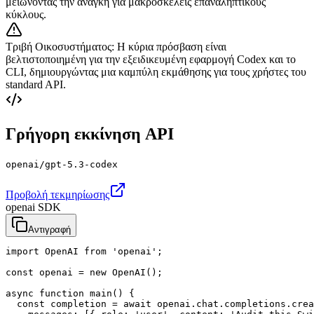
μειώνοντας την ανάγκη για μακροσκελείς επαναληπτικούς
κύκλους.
Τριβή Οικοσυστήματος
:
Η κύρια πρόσβαση είναι
βελτιστοποιημένη για την εξειδικευμένη εφαρμογή Codex και το
CLI, δημιουργώντας μια καμπύλη εκμάθησης για τους χρήστες του
standard API.
Γρήγορη εκκίνηση API
openai/gpt-5.3-codex
Προβολή τεκμηρίωσης
openai SDK
Αντιγραφή
import OpenAI from 'openai';

const openai = new OpenAI();

async function main() {

  const completion = await openai.chat.completions.crea