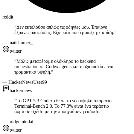
reddit
“
Δεν εκτελούσε απλώς τις οδηγίες μου. Έπαιρνε
έξυπνες αποφάσεις. Είχε κάτι που έμοιαζε με κρίση.
”
—
mattshumer_
twitter
“
Μόλις μεταφέραμε ολόκληρο το backend
orchestration σε Codex agents και η αξιοπιστία είναι
τρομακτικά υψηλή.
”
—
HackerNewsUser99
hackernews
“
Το GPT 5.3 Codex έθεσε το νέο υψηλό σκορ στο
Terminal-Bench 2.0. Το 77,3% είναι ένα τεράστιο
άλμα σε σχέση με την προηγούμενη έκδοση.
”
—
bridgemindai
twitter