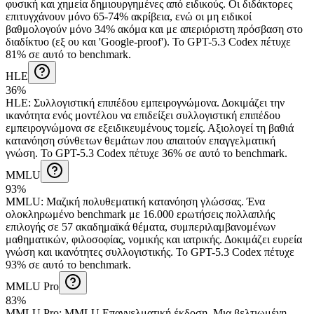
φυσική και χημεία δημιουργημένες από ειδικούς. Οι διδάκτορες
επιτυγχάνουν μόνο 65-74% ακρίβεια, ενώ οι μη ειδικοί
βαθμολογούν μόνο 34% ακόμα και με απεριόριστη πρόσβαση στο
διαδίκτυο (εξ ου και 'Google-proof').
Το GPT-5.3 Codex πέτυχε
81% σε αυτό το benchmark.
HLE
36%
HLE
:
Συλλογιστική επιπέδου εμπειρογνώμονα
.
Δοκιμάζει την
ικανότητα ενός μοντέλου να επιδείξει συλλογιστική επιπέδου
εμπειρογνώμονα σε εξειδικευμένους τομείς. Αξιολογεί τη βαθιά
κατανόηση σύνθετων θεμάτων που απαιτούν επαγγελματική
γνώση.
Το GPT-5.3 Codex πέτυχε 36% σε αυτό το benchmark.
MMLU
93%
MMLU
:
Μαζική πολυθεματική κατανόηση γλώσσας
.
Ένα
ολοκληρωμένο benchmark με 16.000 ερωτήσεις πολλαπλής
επιλογής σε 57 ακαδημαϊκά θέματα, συμπεριλαμβανομένων
μαθηματικών, φιλοσοφίας, νομικής και ιατρικής. Δοκιμάζει ευρεία
γνώση και ικανότητες συλλογιστικής.
Το GPT-5.3 Codex πέτυχε
93% σε αυτό το benchmark.
MMLU Pro
83%
MMLU Pro
:
MMLU Επαγγελματική έκδοση
.
Μια βελτιωμένη