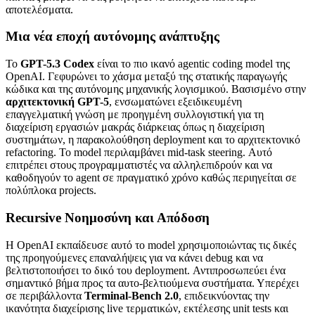
αποτελέσματα.
Μια νέα εποχή αυτόνομης ανάπτυξης
Το
GPT-5.3 Codex
είναι το πιο ικανό agentic coding model της
OpenAI. Γεφυρώνει το χάσμα μεταξύ της στατικής παραγωγής
κώδικα και της αυτόνομης μηχανικής λογισμικού. Βασισμένο στην
αρχιτεκτονική GPT-5
, ενσωματώνει εξειδικευμένη
επαγγελματική γνώση με προηγμένη συλλογιστική για τη
διαχείριση εργασιών μακράς διάρκειας όπως η διαχείριση
συστημάτων, η παρακολούθηση deployment και το αρχιτεκτονικό
refactoring. Το model περιλαμβάνει mid-task steering. Αυτό
επιτρέπει στους προγραμματιστές να αλληλεπιδρούν και να
καθοδηγούν το agent σε πραγματικό χρόνο καθώς περιηγείται σε
πολύπλοκα projects.
Recursive Νοημοσύνη και Απόδοση
Η OpenAI εκπαίδευσε αυτό το model χρησιμοποιώντας τις δικές
της προηγούμενες επαναλήψεις για να κάνει debug και να
βελτιστοποιήσει το δικό του deployment. Αντιπροσωπεύει ένα
σημαντικό βήμα προς τα αυτο-βελτιούμενα συστήματα. Υπερέχει
σε περιβάλλοντα
Terminal-Bench 2.0
, επιδεικνύοντας την
ικανότητα διαχείρισης live τερματικών, εκτέλεσης unit tests και