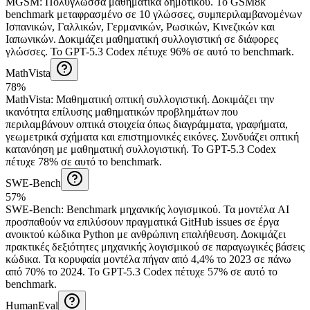
MGSM
:
Πολύγλωσσα μαθηματικά δημοτικού
.
Το GSM8k
benchmark μεταφρασμένο σε 10 γλώσσες, συμπεριλαμβανομένων
Ισπανικών, Γαλλικών, Γερμανικών, Ρωσικών, Κινεζικών και
Ιαπωνικών. Δοκιμάζει μαθηματική συλλογιστική σε διάφορες
γλώσσες.
Το GPT-5.3 Codex πέτυχε 96% σε αυτό το benchmark.
MathVista
78%
MathVista
:
Μαθηματική οπτική συλλογιστική
.
Δοκιμάζει την
ικανότητα επίλυσης μαθηματικών προβλημάτων που
περιλαμβάνουν οπτικά στοιχεία όπως διαγράμματα, γραφήματα,
γεωμετρικά σχήματα και επιστημονικές εικόνες. Συνδυάζει οπτική
κατανόηση με μαθηματική συλλογιστική.
Το GPT-5.3 Codex
πέτυχε 78% σε αυτό το benchmark.
SWE-Bench
57%
SWE-Bench
:
Benchmark μηχανικής λογισμικού
.
Τα μοντέλα AI
προσπαθούν να επιλύσουν πραγματικά GitHub issues σε έργα
ανοικτού κώδικα Python με ανθρώπινη επαλήθευση. Δοκιμάζει
πρακτικές δεξιότητες μηχανικής λογισμικού σε παραγωγικές βάσεις
κώδικα. Τα κορυφαία μοντέλα πήγαν από 4,4% το 2023 σε πάνω
από 70% το 2024.
Το GPT-5.3 Codex πέτυχε 57% σε αυτό το
benchmark.
HumanEval