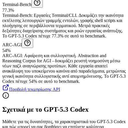
Terminal-Bench
77.3%
Terminal-Bench
:
Εργασίες Terminal/CLI
.
Δοκιμάζει την ικανότητα
εκτέλεσης λειτουργιών γραμμής εντολών, γραφής shell scripts και
πλοήγησης σε περιβάλλοντα τερματικού. Μετρά πρακτικές
δεξιότητες διαχείρισης συστήματος και ροών εργασίας ανάπτυξης.
Το GPT-5.3 Codex πέτυχε 77.3% σε αυτό το benchmark.
ARC-AGI
54%
ARC-AGI
:
Αφαίρεση και συλλογιστική
.
Abstraction and
Reasoning Corpus for AGI - δοκιμάζει ρευστή νοημοσύνη μέσω
νέων παζλ αναγνώρισης προτύπων. Κάθε εργασία απαιτεί
ανακάλυψη του υποκείμενου κανόνα από παραδείγματα, μετρώντας
γενική ικανότητα συλλογιστικής αντί απομνημόνευσης.
Το GPT-5.3
Codex πέτυχε 54% σε αυτό το benchmark.
Προβολή τεκμηρίωσης API
Σχετικά με το GPT-5.3 Codex
Μάθετε για τις δυνατότητες, τα χαρακτηριστικά του GPT-5.3 Codex
και πώς μπορεί να σας βοηθήσει να επιτύχετε καλύτερα