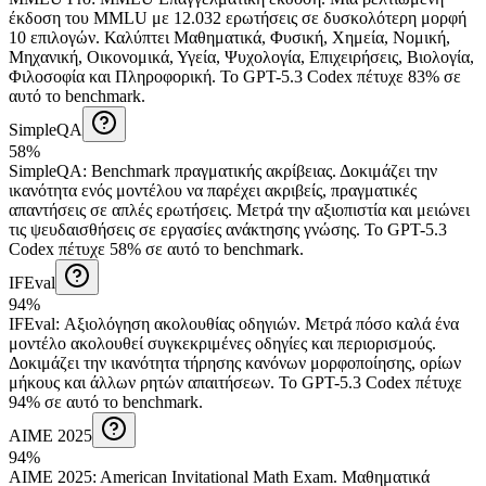
έκδοση του MMLU με 12.032 ερωτήσεις σε δυσκολότερη μορφή
10 επιλογών. Καλύπτει Μαθηματικά, Φυσική, Χημεία, Νομική,
Μηχανική, Οικονομικά, Υγεία, Ψυχολογία, Επιχειρήσεις, Βιολογία,
Φιλοσοφία και Πληροφορική.
Το GPT-5.3 Codex πέτυχε 83% σε
αυτό το benchmark.
SimpleQA
58%
SimpleQA
:
Benchmark πραγματικής ακρίβειας
.
Δοκιμάζει την
ικανότητα ενός μοντέλου να παρέχει ακριβείς, πραγματικές
απαντήσεις σε απλές ερωτήσεις. Μετρά την αξιοπιστία και μειώνει
τις ψευδαισθήσεις σε εργασίες ανάκτησης γνώσης.
Το GPT-5.3
Codex πέτυχε 58% σε αυτό το benchmark.
IFEval
94%
IFEval
:
Αξιολόγηση ακολουθίας οδηγιών
.
Μετρά πόσο καλά ένα
μοντέλο ακολουθεί συγκεκριμένες οδηγίες και περιορισμούς.
Δοκιμάζει την ικανότητα τήρησης κανόνων μορφοποίησης, ορίων
μήκους και άλλων ρητών απαιτήσεων.
Το GPT-5.3 Codex πέτυχε
94% σε αυτό το benchmark.
AIME 2025
94%
AIME 2025
:
American Invitational Math Exam
.
Μαθηματικά