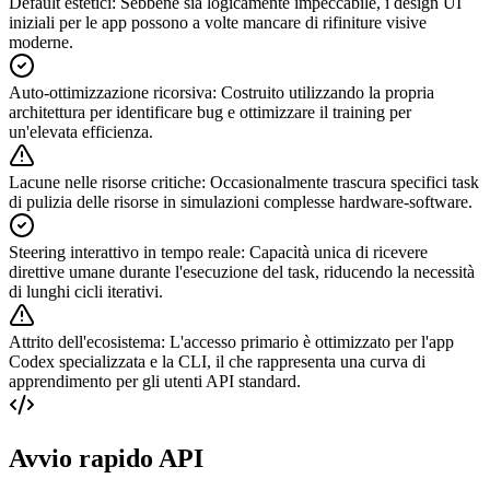
Default estetici
:
Sebbene sia logicamente impeccabile, i design UI
iniziali per le app possono a volte mancare di rifiniture visive
moderne.
Auto-ottimizzazione ricorsiva
:
Costruito utilizzando la propria
architettura per identificare bug e ottimizzare il training per
un'elevata efficienza.
Lacune nelle risorse critiche
:
Occasionalmente trascura specifici task
di pulizia delle risorse in simulazioni complesse hardware-software.
Steering interattivo in tempo reale
:
Capacità unica di ricevere
direttive umane durante l'esecuzione del task, riducendo la necessità
di lunghi cicli iterativi.
Attrito dell'ecosistema
:
L'accesso primario è ottimizzato per l'app
Codex specializzata e la CLI, il che rappresenta una curva di
apprendimento per gli utenti API standard.
Avvio rapido API