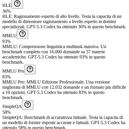
HLE
36%
HLE
:
Ragionamento esperto di alto livello
.
Testa la capacita di un
modello di dimostrare ragionamento a livello esperto in domini
specializzati.
GPT-5.3 Codex ha ottenuto 36% in questo benchmark.
MMLU
93%
MMLU
:
Comprensione linguistica multitask massiva
.
Un
benchmark completo con 16.000 domande su 57 materie
accademiche.
GPT-5.3 Codex ha ottenuto 93% in questo
benchmark.
MMLU Pro
83%
MMLU Pro
:
MMLU Edizione Professionale
.
Una versione
migliorata di MMLU con 12.032 domande e un formato piu difficile
a 10 opzioni.
GPT-5.3 Codex ha ottenuto 83% in questo
benchmark.
SimpleQA
58%
SimpleQA
:
Benchmark di accuratezza fattuale
.
Testa la capacita di
un modello di fornire risposte accurate e fattuali.
GPT-5.3 Codex ha
ottenuto 58% in questo benchmark.