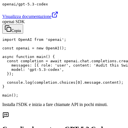
openai/gpt-5.3-codex
Visualizza documentazione
openai SDK
Copia
import OpenAI from 'openai';

const openai = new OpenAI();

async function main() {

  const completion = await openai.chat.completions.crea
    messages: [{ role: 'user', content: 'Audit this Swi
    model: 'gpt-5.3-codex',

  });

  console.log(completion.choices[0].message.content);

}

main();
Installa l'SDK e inizia a fare chiamate API in pochi minuti.