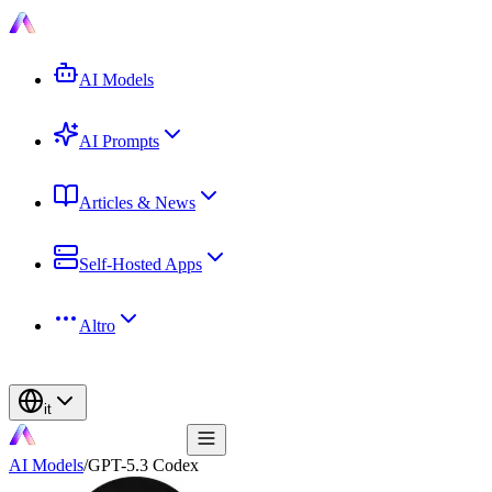
AI Models
AI Prompts
Articles & News
Self-Hosted Apps
Altro
it
AI Models
/
GPT-5.3 Codex