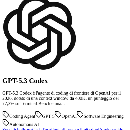
GPT-5.3
Codex
GPT-5.3 Codex è l'agente di coding di frontiera di OpenAI per il
2026, dotato di una context window da 400K, un punteggio del
77,3% su Terminal-Bench e una...
Coding Agent
GPT-5
OpenAI
Software Engineering
Autonomous AI
Specifiche
Prova
Casi d'uso
Punti di forza e limitazioni
Avvio rapido