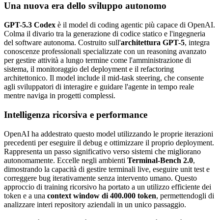
Una nuova era dello sviluppo autonomo
GPT-5.3 Codex
è il model di coding agentic più capace di OpenAI.
Colma il divario tra la generazione di codice statico e l'ingegneria
del software autonoma. Costruito sull'
architettura GPT-5
, integra
conoscenze professionali specializzate con un reasoning avanzato
per gestire attività a lungo termine come l'amministrazione di
sistema, il monitoraggio del deployment e il refactoring
architettonico. Il model include il mid-task steering, che consente
agli sviluppatori di interagire e guidare l'agente in tempo reale
mentre naviga in progetti complessi.
Intelligenza ricorsiva e performance
OpenAI ha addestrato questo model utilizzando le proprie iterazioni
precedenti per eseguire il debug e ottimizzare il proprio deployment.
Rappresenta un passo significativo verso sistemi che migliorano
autonomamente. Eccelle negli ambienti
Terminal-Bench 2.0
,
dimostrando la capacità di gestire terminali live, eseguire unit test e
correggere bug iterativamente senza intervento umano. Questo
approccio di training ricorsivo ha portato a un utilizzo efficiente dei
token e a una
context window di 400.000 token
, permettendogli di
analizzare interi repository aziendali in un unico passaggio.