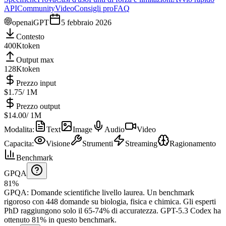
API
Community
Video
Consigli pro
FAQ
openai
GPT
5 febbraio 2026
Contesto
400K
token
Output max
128K
token
Prezzo input
$1.75
/ 1M
Prezzo output
$14.00
/ 1M
Modalita
:
Text
Image
Audio
Video
Capacita
:
Visione
Strumenti
Streaming
Ragionamento
Benchmark
GPQA
81%
GPQA
:
Domande scientifiche livello laurea
.
Un benchmark
rigoroso con 448 domande su biologia, fisica e chimica. Gli esperti
PhD raggiungono solo il 65-74% di accuratezza.
GPT-5.3 Codex ha
ottenuto 81% in questo benchmark.