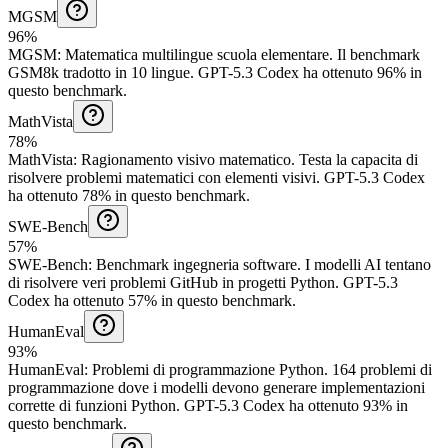
MGSM
96%
MGSM
:
Matematica multilingue scuola elementare
.
Il benchmark
GSM8k tradotto in 10 lingue.
GPT-5.3 Codex ha ottenuto 96% in
questo benchmark.
MathVista
78%
MathVista
:
Ragionamento visivo matematico
.
Testa la capacita di
risolvere problemi matematici con elementi visivi.
GPT-5.3 Codex
ha ottenuto 78% in questo benchmark.
SWE-Bench
57%
SWE-Bench
:
Benchmark ingegneria software
.
I modelli AI tentano
di risolvere veri problemi GitHub in progetti Python.
GPT-5.3
Codex ha ottenuto 57% in questo benchmark.
HumanEval
93%
HumanEval
:
Problemi di programmazione Python
.
164 problemi di
programmazione dove i modelli devono generare implementazioni
corrette di funzioni Python.
GPT-5.3 Codex ha ottenuto 93% in
questo benchmark.