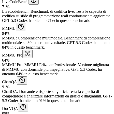
LiveCodeBench
71%
LiveCodeBench
:
Benchmark di codifica live
.
Testa le capacita di
codifica su sfide di programmazione reali continuamente aggiornate.
GPT-5.3 Codex ha ottenuto 71% in questo benchmark.
MMMU
84%
MMMU
:
Comprensione multimodale
.
Benchmark di comprensione
multimodale su 30 materie universitarie.
GPT-5.3 Codex ha ottenuto
84% in questo benchmark.
MMMU Pro
64%
MMMU Pro
:
MMMU Edizione Professionale
.
Versione migliorata
di MMMU con domande piu impegnative.
GPT-5.3 Codex ha
ottenuto 64% in questo benchmark.
ChartQA
91%
ChartQA
:
Domande e risposte su grafici
.
Testa la capacita di
comprendere e analizzare informazioni da grafici e diagrammi.
GPT-
5.3 Codex ha ottenuto 91% in questo benchmark.
DocVQA
95%