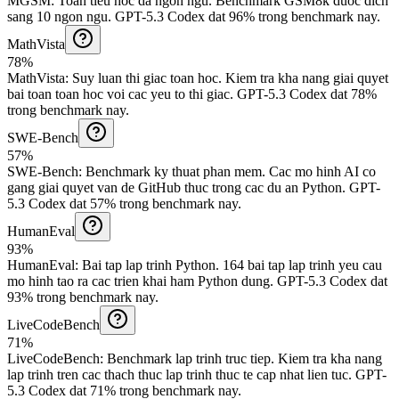
MGSM
:
Toan tieu hoc da ngon ngu
.
Benchmark GSM8k duoc dich
sang 10 ngon ngu.
GPT-5.3 Codex dat 96% trong benchmark nay.
MathVista
78%
MathVista
:
Suy luan thi giac toan hoc
.
Kiem tra kha nang giai quyet
bai toan toan hoc voi cac yeu to thi giac.
GPT-5.3 Codex dat 78%
trong benchmark nay.
SWE-Bench
57%
SWE-Bench
:
Benchmark ky thuat phan mem
.
Cac mo hinh AI co
gang giai quyet van de GitHub thuc trong cac du an Python.
GPT-
5.3 Codex dat 57% trong benchmark nay.
HumanEval
93%
HumanEval
:
Bai tap lap trinh Python
.
164 bai tap lap trinh yeu cau
mo hinh tao ra cac trien khai ham Python dung.
GPT-5.3 Codex dat
93% trong benchmark nay.
LiveCodeBench
71%
LiveCodeBench
:
Benchmark lap trinh truc tiep
.
Kiem tra kha nang
lap trinh tren cac thach thuc lap trinh thuc te cap nhat lien tuc.
GPT-
5.3 Codex dat 71% trong benchmark nay.