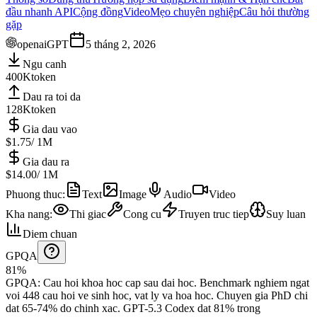
đầu nhanh API
Cộng đồng
Video
Mẹo chuyên nghiệp
Câu hỏi thường
gặp
openai
GPT
5 tháng 2, 2026
Ngu canh
400K
token
Dau ra toi da
128K
token
Gia dau vao
$1.75
/ 1M
Gia dau ra
$14.00
/ 1M
Phuong thuc
:
Text
Image
Audio
Video
Kha nang
:
Thi giac
Cong cu
Truyen truc tiep
Suy luan
Diem chuan
GPQA
81%
GPQA
:
Cau hoi khoa hoc cap sau dai hoc
.
Benchmark nghiem ngat
voi 448 cau hoi ve sinh hoc, vat ly va hoa hoc. Chuyen gia PhD chi
dat 65-74% do chinh xac.
GPT-5.3 Codex dat 81% trong