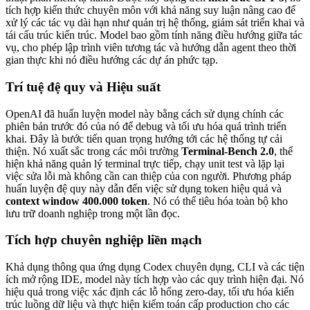
tích hợp kiến thức chuyên môn với khả năng suy luận nâng cao để
xử lý các tác vụ dài hạn như quản trị hệ thống, giám sát triển khai và
tái cấu trúc kiến trúc. Model bao gồm tính năng điều hướng giữa tác
vụ, cho phép lập trình viên tương tác và hướng dẫn agent theo thời
gian thực khi nó điều hướng các dự án phức tạp.
Trí tuệ đệ quy và Hiệu suất
OpenAI đã huấn luyện model này bằng cách sử dụng chính các
phiên bản trước đó của nó để debug và tối ưu hóa quá trình triển
khai. Đây là bước tiến quan trọng hướng tới các hệ thống tự cải
thiện. Nó xuất sắc trong các môi trường
Terminal-Bench 2.0
, thể
hiện khả năng quản lý terminal trực tiếp, chạy unit test và lặp lại
việc sửa lỗi mà không cần can thiệp của con người. Phương pháp
huấn luyện đệ quy này dẫn đến việc sử dụng token hiệu quả và
context window 400.000 token
. Nó có thể tiêu hóa toàn bộ kho
lưu trữ doanh nghiệp trong một lần đọc.
Tích hợp chuyên nghiệp liền mạch
Khả dụng thông qua ứng dụng Codex chuyên dụng, CLI và các tiện
ích mở rộng IDE, model này tích hợp vào các quy trình hiện đại. Nó
hiệu quả trong việc xác định các lỗ hổng zero-day, tối ưu hóa kiến
trúc luồng dữ liệu và thực hiện kiểm toán cấp production cho các