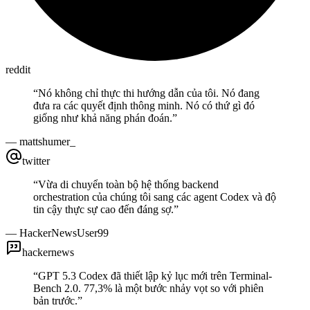
reddit
“
Nó không chỉ thực thi hướng dẫn của tôi. Nó đang
đưa ra các quyết định thông minh. Nó có thứ gì đó
giống như khả năng phán đoán.
”
—
mattshumer_
twitter
“
Vừa di chuyển toàn bộ hệ thống backend
orchestration của chúng tôi sang các agent Codex và độ
tin cậy thực sự cao đến đáng sợ.
”
—
HackerNewsUser99
hackernews
“
GPT 5.3 Codex đã thiết lập kỷ lục mới trên Terminal-
Bench 2.0. 77,3% là một bước nhảy vọt so với phiên
bản trước.
”