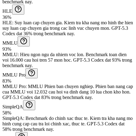
benchmark nay.
HLE
36%
HLE
:
Suy luan cap chuyen gia
.
Kiem tra kha nang mo hinh the hien
suy luan cap chuyen gia trong cac linh vuc chuyen mon.
GPT-5.3
Codex dat 36% trong benchmark nay.
MMLU
93%
MMLU
:
Hieu ngon ngu da nhiem voc lon
.
Benchmark toan dien
voi 16.000 cau hoi tren 57 mon hoc.
GPT-5.3 Codex dat 93% trong
benchmark nay.
MMLU Pro
83%
MMLU Pro
:
MMLU Phien ban chuyen nghiep
.
Phien ban nang cap
cua MMLU voi 12.032 cau hoi va dinh dang 10 lua chon kho hon.
GPT-5.3 Codex dat 83% trong benchmark nay.
SimpleQA
58%
SimpleQA
:
Benchmark do chinh xac thuc te
.
Kiem tra kha nang mo
hinh cung cap cau tra loi chinh xac, thuc te.
GPT-5.3 Codex dat
58% trong benchmark nay.