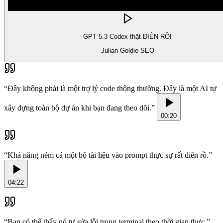
GPT 5.3 Codex thật ĐIÊN RỒ!
Julian Goldie SEO
“
Đây không phải là một trợ lý code thông thường. Đây là một AI tự
xây dựng toàn bộ dự án khi bạn đang theo dõi.
”
00:20
“
Khả năng ném cả một bộ tài liệu vào prompt thực sự rất điên rồ.
”
04:22
“
Bạn có thể thấy nó tự sửa lỗi trong terminal theo thời gian thực.
”