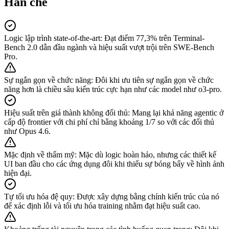
Han che
Logic lập trình state-of-the-art
:
Đạt điểm 77,3% trên Terminal-
Bench 2.0 dẫn đầu ngành và hiệu suất vượt trội trên SWE-Bench
Pro.
Sự ngắn gọn về chức năng
:
Đôi khi ưu tiên sự ngắn gọn về chức
năng hơn là chiều sâu kiến trúc cực hạn như các model như o3-pro.
Hiệu suất trên giá thành không đối thủ
:
Mang lại khả năng agentic ở
cấp độ frontier với chi phí chỉ bằng khoảng 1/7 so với các đối thủ
như Opus 4.6.
Mặc định về thẩm mỹ
:
Mặc dù logic hoàn hảo, nhưng các thiết kế
UI ban đầu cho các ứng dụng đôi khi thiếu sự bóng bẩy về hình ảnh
hiện đại.
Tự tối ưu hóa đệ quy
:
Được xây dựng bằng chính kiến trúc của nó
để xác định lỗi và tối ưu hóa training nhằm đạt hiệu suất cao.