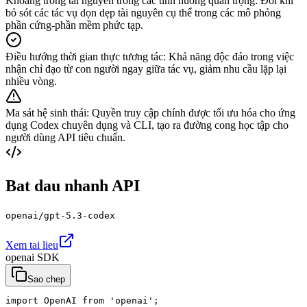
Khoảng trống tài nguyên trong các tình huống quan trọng
:
Đôi khi
bỏ sót các tác vụ dọn dẹp tài nguyên cụ thể trong các mô phỏng
phần cứng-phần mềm phức tạp.
Điều hướng thời gian thực tương tác
:
Khả năng độc đáo trong việc
nhận chỉ đạo từ con người ngay giữa tác vụ, giảm nhu cầu lặp lại
nhiều vòng.
Ma sát hệ sinh thái
:
Quyền truy cập chính được tối ưu hóa cho ứng
dụng Codex chuyên dụng và CLI, tạo ra đường cong học tập cho
người dùng API tiêu chuẩn.
Bat dau nhanh API
openai/gpt-5.3-codex
Xem tai lieu
openai SDK
Sao chep
import OpenAI from 'openai';
