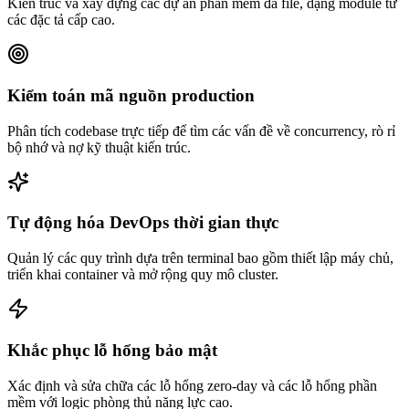
Kiến trúc và xây dựng các dự án phần mềm đa file, dạng module từ
các đặc tả cấp cao.
Kiểm toán mã nguồn production
Phân tích codebase trực tiếp để tìm các vấn đề về concurrency, rò rỉ
bộ nhớ và nợ kỹ thuật kiến trúc.
Tự động hóa DevOps thời gian thực
Quản lý các quy trình dựa trên terminal bao gồm thiết lập máy chủ,
triển khai container và mở rộng quy mô cluster.
Khắc phục lỗ hổng bảo mật
Xác định và sửa chữa các lỗ hổng zero-day và các lỗ hổng phần
mềm với logic phòng thủ năng lực cao.