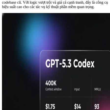
codebase cũ. Với logic vượt trội và giá cả cạnh tranh, đây là công cụ
hiệu suất cao cho các tác vụ kỹ thuật phần mềm quan trọng.