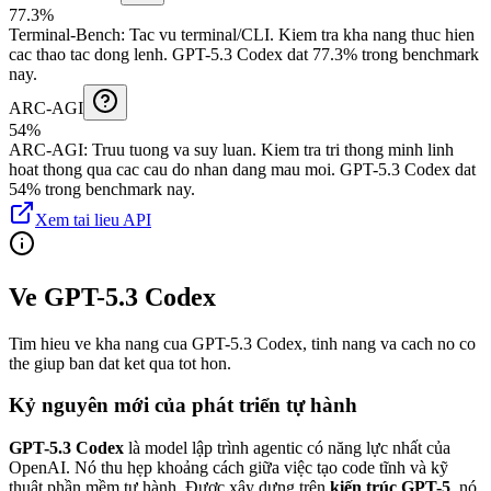
77.3%
Terminal-Bench
:
Tac vu terminal/CLI
.
Kiem tra kha nang thuc hien
cac thao tac dong lenh.
GPT-5.3 Codex dat 77.3% trong benchmark
nay.
ARC-AGI
54%
ARC-AGI
:
Truu tuong va suy luan
.
Kiem tra tri thong minh linh
hoat thong qua cac cau do nhan dang mau moi.
GPT-5.3 Codex dat
54% trong benchmark nay.
Xem tai lieu API
Ve GPT-5.3 Codex
Tim hieu ve kha nang cua GPT-5.3 Codex, tinh nang va cach no co
the giup ban dat ket qua tot hon.
Kỷ nguyên mới của phát triển tự hành
GPT-5.3 Codex
là model lập trình agentic có năng lực nhất của
OpenAI. Nó thu hẹp khoảng cách giữa việc tạo code tĩnh và kỹ
thuật phần mềm tự hành. Được xây dựng trên
kiến trúc GPT-5
, nó