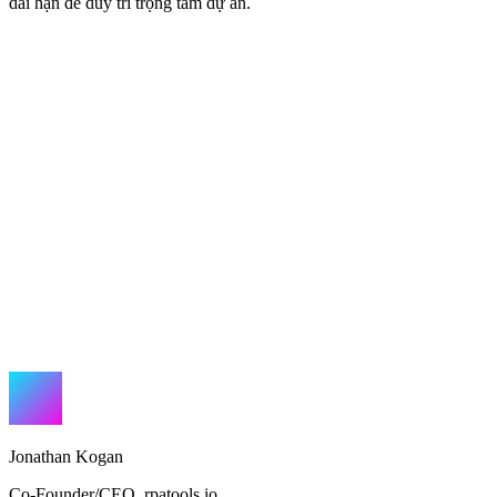
dài hạn để duy trì trọng tâm dự án.
Jonathan Kogan
Co-Founder/CEO
,
rpatools.io