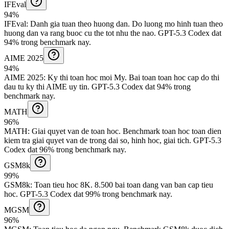
IFEval
94%
IFEval
:
Danh gia tuan theo huong dan
.
Do luong mo hinh tuan theo
huong dan va rang buoc cu the tot nhu the nao.
GPT-5.3 Codex dat
94% trong benchmark nay.
AIME 2025
94%
AIME 2025
:
Ky thi toan hoc moi My
.
Bai toan toan hoc cap do thi
dau tu ky thi AIME uy tin.
GPT-5.3 Codex dat 94% trong
benchmark nay.
MATH
96%
MATH
:
Giai quyet van de toan hoc
.
Benchmark toan hoc toan dien
kiem tra giai quyet van de trong dai so, hinh hoc, giai tich.
GPT-5.3
Codex dat 96% trong benchmark nay.
GSM8k
99%
GSM8k
:
Toan tieu hoc 8K
.
8.500 bai toan dang van ban cap tieu
hoc.
GPT-5.3 Codex dat 99% trong benchmark nay.
MGSM
96%