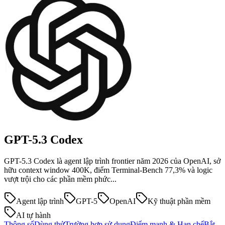
GPT-5.3
Codex
GPT-5.3 Codex là agent lập trình frontier năm 2026 của OpenAI, sở
hữu context window 400K, điểm Terminal-Bench 77,3% và logic
vượt trội cho các phần mềm phức...
Agent lập trình
GPT-5
OpenAI
Kỹ thuật phần mềm
AI tự hành
Thông số
Dùng thử
Trường hợp sử dụng
Điểm mạnh & Hạn chế
Bắt