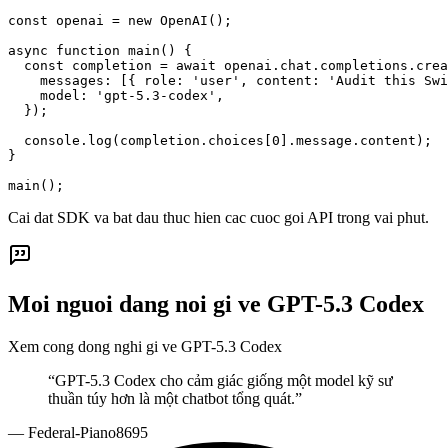
const openai = new OpenAI();

async function main() {

  const completion = await openai.chat.completions.crea
    messages: [{ role: 'user', content: 'Audit this Swi
    model: 'gpt-5.3-codex',

  });

  console.log(completion.choices[0].message.content);

}

main();
Cai dat SDK va bat dau thuc hien cac cuoc goi API trong vai phut.
Moi nguoi dang noi gi ve GPT-5.3 Codex
Xem cong dong nghi gi ve GPT-5.3 Codex
“
GPT-5.3 Codex cho cảm giác giống một model kỹ sư
thuần túy hơn là một chatbot tổng quát.
”
—
Federal-Piano8695