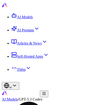
AI Models
AI Prompts
Articles & News
Self-Hosted Apps
Thêm
vi
AI Models
/
GPT-5.3 Codex