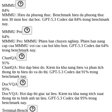
MMMU
84%
MMMU
:
Hieu da phuong thuc
.
Benchmark hieu da phuong thuc
tren 30 mon hoc dai hoc.
GPT-5.3 Codex dat 84% trong benchmark
nay.
MMMU Pro
64%
MMMU Pro
:
MMMU Phien ban chuyen nghiep
.
Phien ban nang
cap cua MMMU voi cac cau hoi kho hon.
GPT-5.3 Codex dat 64%
trong benchmark nay.
ChartQA
91%
ChartQA
:
Hoi dap bieu do
.
Kiem tra kha nang hieu va phan tich
thong tin tu bieu do va do thi.
GPT-5.3 Codex dat 91% trong
benchmark nay.
DocVQA
95%
DocVQA
:
Hoi dap thi giac tai lieu
.
Kiem tra kha nang trich xuat
thong tin tu hinh anh tai lieu.
GPT-5.3 Codex dat 95% trong
benchmark nay.
Terminal-Bench