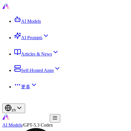
AI Models
AI Prompts
Articles & News
Self-Hosted Apps
更多
zh
AI Models
/
GPT-5.3 Codex