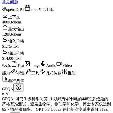
常见问题
openai
GPT
2026年2月5日
上下文
400K
tokens
最大输出
128K
tokens
输入价格
$1.75
/ 1M
输出价格
$14.00
/ 1M
模态
:
Text
Image
Audio
Video
能力
:
视觉
工具
流式传输
推理
基准测试
GPQA
81%
GPQA
:
研究生级科学问答
.
由领域专家创建的448道多选题的
严格基准测试，涵盖生物学、物理学和化学。博士专家仅达到
65-74%的准确率。
GPT-5.3 Codex 在此基准测试中得分 81%。