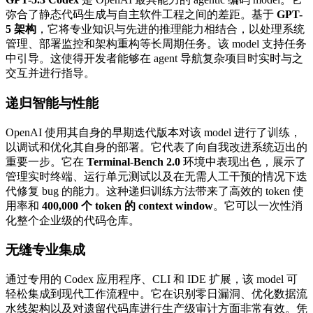
弥合了静态代码生成与自主软件工程之间的差距。基于
GPT-
5 架构
，它将专业知识与先进的推理能力相结合，以处理系统
管理、部署监控和架构重构等长周期任务。该 model 支持任务
中引导。这使得开发者能够在 agent 导航复杂项目时实时与之
交互并进行指导。
递归智能与性能
OpenAI 使用其自身的早期迭代版本对该 model 进行了训练，
以调试和优化其自身的部署。它代表了向自我改进系统迈出的
重要一步。它在
Terminal-Bench 2.0
环境中表现出色，展示了
管理实时终端、运行单元测试以及在无需人工干预的情况下迭
代修复 bug 的能力。这种递归训练方法带来了高效的 token 使
用率和
400,000 个 token 的 context window
。它可以一次性消
化整个企业级的代码仓库。
无缝专业集成
通过专用的 Codex 应用程序、CLI 和 IDE 扩展，该 model 可
轻松集成到现代工作流程中。它在识别零日漏洞、优化数据流
水线架构以及对遗留代码库进行生产级审计方面非常有效。凭