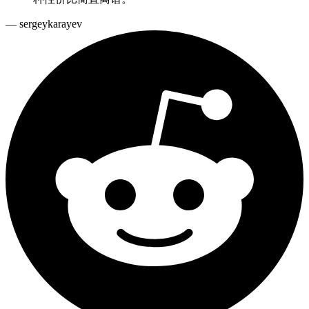
—
sergeykarayev