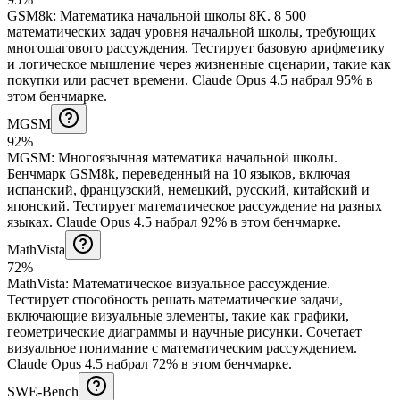
GSM8k
:
Математика начальной школы 8K
.
8 500
математических задач уровня начальной школы, требующих
многошагового рассуждения. Тестирует базовую арифметику
и логическое мышление через жизненные сценарии, такие как
покупки или расчет времени.
Claude Opus 4.5 набрал 95% в
этом бенчмарке.
MGSM
92%
MGSM
:
Многоязычная математика начальной школы
.
Бенчмарк GSM8k, переведенный на 10 языков, включая
испанский, французский, немецкий, русский, китайский и
японский. Тестирует математическое рассуждение на разных
языках.
Claude Opus 4.5 набрал 92% в этом бенчмарке.
MathVista
72%
MathVista
:
Математическое визуальное рассуждение
.
Тестирует способность решать математические задачи,
включающие визуальные элементы, такие как графики,
геометрические диаграммы и научные рисунки. Сочетает
визуальное понимание с математическим рассуждением.
Claude Opus 4.5 набрал 72% в этом бенчмарке.
SWE-Bench