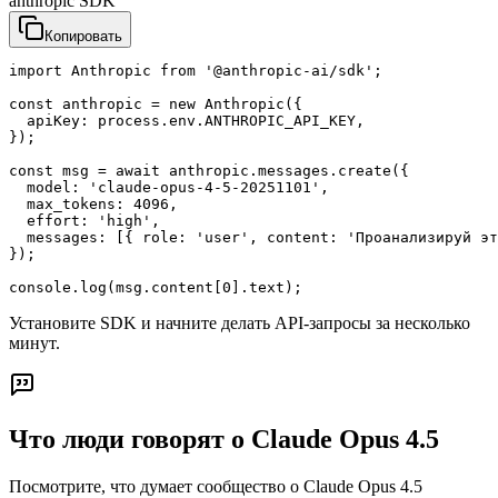
anthropic SDK
Копировать
import Anthropic from '@anthropic-ai/sdk';

const anthropic = new Anthropic({

  apiKey: process.env.ANTHROPIC_API_KEY,

});

const msg = await anthropic.messages.create({

  model: 'claude-opus-4-5-20251101',

  max_tokens: 4096,

  effort: 'high',

  messages: [{ role: 'user', content: 'Проанализируй эт
});

console.log(msg.content[0].text);
Установите SDK и начните делать API-запросы за несколько
минут.
Что люди говорят о Claude Opus 4.5
Посмотрите, что думает сообщество о Claude Opus 4.5