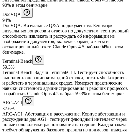
90% в этом бенчмарке.
DocVQA
94%
DocVQA
:
Визуальные Q&A по документам
.
Бенчмарк
визуальных вопросов и ответов по документам, тестирующий
способность извлекать и рассуждать об информации из
изображений документов, включая формы, отчеты и
отсканированный текст.
Claude Opus 4.5 набрал 94% в этом
бенчмарке.
Terminal-Bench
59.3%
Terminal-Bench
:
Задачи Terminal/CLI
.
Тестирует способность
выполнять операции командной строки, писать shell-скрипты
и работать в терминальных средах. Измеряет практические
навыки системного администрирования и рабочих процессов
разработки.
Claude Opus 4.5 набрал 59.3% в этом бенчмарке.
ARC-AGI
37.6%
ARC-AGI
:
Абстракция и рассуждение
.
Корпус абстракции и
рассуждения для AGI - тестирует флюидный интеллект через
новые головоломки распознавания паттернов. Каждая задача
требует обнаружения базового правила из примеров, измеряя