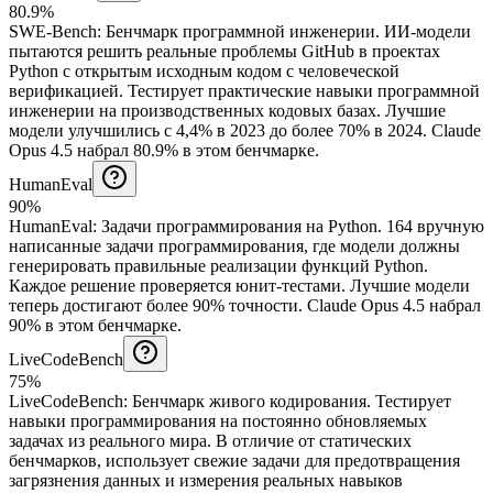
80.9%
SWE-Bench
:
Бенчмарк программной инженерии
.
ИИ-модели
пытаются решить реальные проблемы GitHub в проектах
Python с открытым исходным кодом с человеческой
верификацией. Тестирует практические навыки программной
инженерии на производственных кодовых базах. Лучшие
модели улучшились с 4,4% в 2023 до более 70% в 2024.
Claude
Opus 4.5 набрал 80.9% в этом бенчмарке.
HumanEval
90%
HumanEval
:
Задачи программирования на Python
.
164 вручную
написанные задачи программирования, где модели должны
генерировать правильные реализации функций Python.
Каждое решение проверяется юнит-тестами. Лучшие модели
теперь достигают более 90% точности.
Claude Opus 4.5 набрал
90% в этом бенчмарке.
LiveCodeBench
75%
LiveCodeBench
:
Бенчмарк живого кодирования
.
Тестирует
навыки программирования на постоянно обновляемых
задачах из реального мира. В отличие от статических
бенчмарков, использует свежие задачи для предотвращения
загрязнения данных и измерения реальных навыков