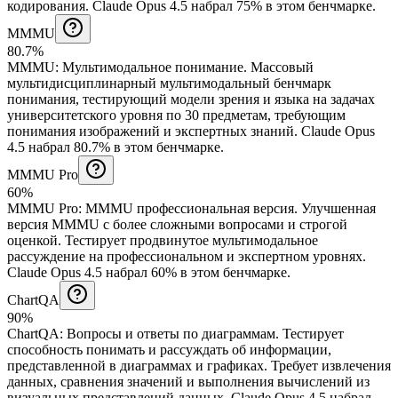
кодирования.
Claude Opus 4.5 набрал 75% в этом бенчмарке.
MMMU
80.7%
MMMU
:
Мультимодальное понимание
.
Массовый
мультидисциплинарный мультимодальный бенчмарк
понимания, тестирующий модели зрения и языка на задачах
университетского уровня по 30 предметам, требующим
понимания изображений и экспертных знаний.
Claude Opus
4.5 набрал 80.7% в этом бенчмарке.
MMMU Pro
60%
MMMU Pro
:
MMMU профессиональная версия
.
Улучшенная
версия MMMU с более сложными вопросами и строгой
оценкой. Тестирует продвинутое мультимодальное
рассуждение на профессиональном и экспертном уровнях.
Claude Opus 4.5 набрал 60% в этом бенчмарке.
ChartQA
90%
ChartQA
:
Вопросы и ответы по диаграммам
.
Тестирует
способность понимать и рассуждать об информации,
представленной в диаграммах и графиках. Требует извлечения
данных, сравнения значений и выполнения вычислений из
визуальных представлений данных.
Claude Opus 4.5 набрал