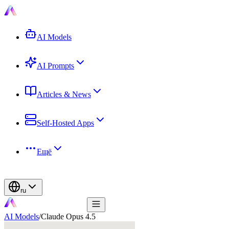
AI Models
AI Prompts
Articles & News
Self-Hosted Apps
Ещё
ru
AI Models
/
Claude Opus 4.5