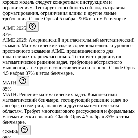
хорошо модель следует конкретным инструкциям и
ограничениям. Тестирует способность соблюдать правила
форматирования, ограничения длины и другие явные
требования.
Claude Opus 4.5 набрал 90% в этом бенчмарке.
AIME 2025
37%
AIME 2025
:
Американский пригласительный математический
экзамен
.
Математические задачи соревновательного уровня с
престижного экзамена AIME, предназначенного для
талантливых старшеклассников. Тестирует продвинутое
математическое решение задач, требующее абстрактного
мышления, а не просто сопоставления паттернов.
Claude Opus
4.5 набрал 37% в этом бенчмарке.
MATH
85%
MATH
:
Решение математических задач
.
Комплексный
математический бенчмарк, тестирующий решение задач по
алгебре, геометрии, анализу и другим математическим
областям. Требует многошагового рассуждения и формальных
математических знаний.
Claude Opus 4.5 набрал 85% в этом
бенчмарке.
GSM8k
95%