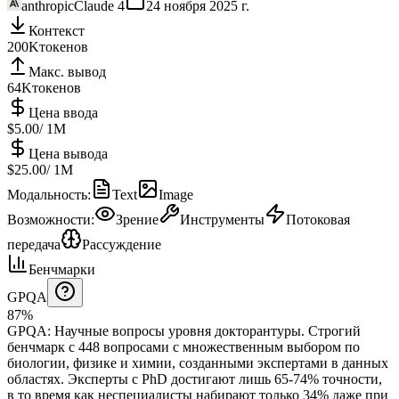
anthropic
Claude 4
24 ноября 2025 г.
Контекст
200K
токенов
Макс. вывод
64K
токенов
Цена ввода
$5.00
/ 1M
Цена вывода
$25.00
/ 1M
Модальность
:
Text
Image
Возможности
:
Зрение
Инструменты
Потоковая
передача
Рассуждение
Бенчмарки
GPQA
87%
GPQA
:
Научные вопросы уровня докторантуры
.
Строгий
бенчмарк с 448 вопросами с множественным выбором по
биологии, физике и химии, созданными экспертами в данных
областях. Эксперты с PhD достигают лишь 65-74% точности,
в то время как неспециалисты набирают только 34% даже при