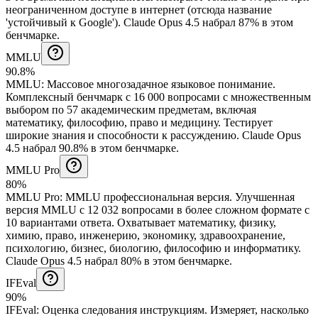
неограниченном доступе в интернет (отсюда название
'устойчивый к Google').
Claude Opus 4.5 набрал 87% в этом
бенчмарке.
MMLU
90.8%
MMLU
:
Массовое многозадачное языковое понимание
.
Комплексный бенчмарк с 16 000 вопросами с множественным
выбором по 57 академическим предметам, включая
математику, философию, право и медицину. Тестирует
широкие знания и способности к рассуждению.
Claude Opus
4.5 набрал 90.8% в этом бенчмарке.
MMLU Pro
80%
MMLU Pro
:
MMLU профессиональная версия
.
Улучшенная
версия MMLU с 12 032 вопросами в более сложном формате с
10 вариантами ответа. Охватывает математику, физику,
химию, право, инженерию, экономику, здравоохранение,
психологию, бизнес, биологию, философию и информатику.
Claude Opus 4.5 набрал 80% в этом бенчмарке.
IFEval
90%
IFEval
:
Оценка следования инструкциям
.
Измеряет, насколько